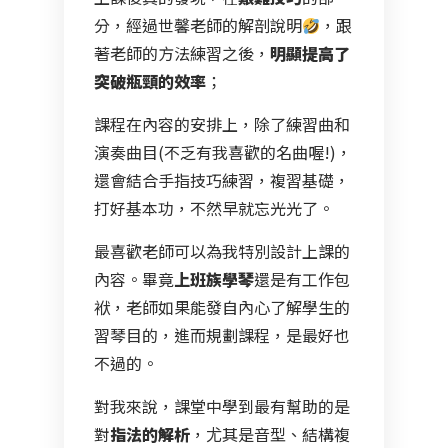
分，經過世馨老師的解剖說明
，跟
著老師的方法練習之後，
明顯提高了
突破瓶頸的效率
；
課程在內容的安排上，除了練習曲和
演奏曲目(不乏有我喜歡的名曲喔!)，
還會結合手指技巧練習，複習基礎，
打好基本功，不然早就忘光光了。
最喜歡老師可以為我特別設計上課的
內容。畢竟
上班族學琴
還是有工作包
袱，老師如果能發自內心了解學生的
習琴目的，進而規劃課程，是最好也
不過的。
對我來說，課堂中學到最有幫助的是
對
指法的解析
，尤其是音型、結構複