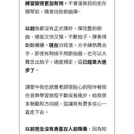
練習變得更加有效，
不會漫無目的坐在
鋼琴前，隨意找些歌曲彈~
以前
我都沒有正式彈好，彈完整的歌
曲，總是又快又慢，不數拍子，彈奏得
斷斷續續。
現在
分段落，分手練熟再合
手，即使有時候不用節拍器，也可以大
聲念出拍子，速度穩定，這
已經是大進
步了
。
課堂中我也感覺老師很貼心的陪伴著我
在音樂學習旅程不斷成長進步，給我很
多鼓勵和方向感，這讓我有更多信心一
直走下去。
以前完全沒有勇氣在人前彈奏
，因為知