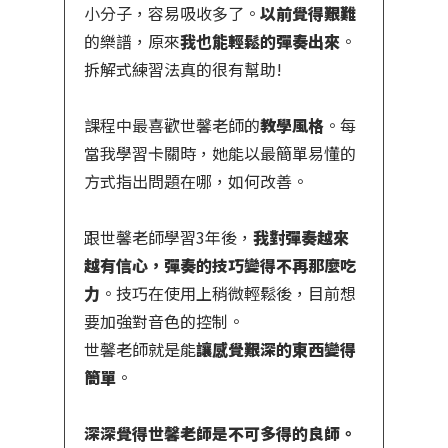
小分子，容易吸收多了。
以前覺得艱難
的樂譜，原來
我也能輕鬆的彈奏出來
。
拆解式練習法真的很有幫助!
課程中最喜歡世馨老師的
教學風格
。每
當我學習卡關時，她能以最簡單易懂的
方式指出問題在哪，如何改善。
跟世馨老師學習3年後，
我對彈奏越來
越有信心，彈奏的技巧變得不再那麼吃
力
。技巧在使用上稍微輕鬆後，目前想
要加強對音色的控制。
世馨老師就是能
讓感覺艱深的東西變得
簡單
。
深深覺得世馨老師是不可多得的良師。