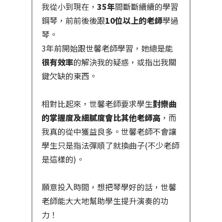
我從小到現在，
35年
間斷斷續續的學習
鋼琴，前前後後跟
10位以上的老師
學過
琴。
3年前開始跟世馨老師學習，她總是能
很有效率
的解決我的疑惑，或指出我關
鍵欠缺的東西。
相對比起來，世馨老師要求學生
對樂曲
的掌握度及細膩度會比其他老師高
，而
我真的從中獲益良多。世馨老師不會讓
學生只是指法彈順了就換曲子(不少老師
是這樣的)。
願意投入時間，想把琴學好的話，世馨
老師能大大地幫助學生提升演奏的功
力！