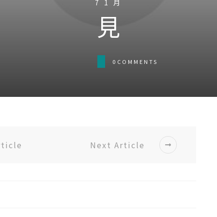
7 1 月
見
0
COMMENTS
ticle
Next Article