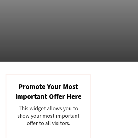
Promote Your Most
Important Offer Here
This widget allows you to
show your most important
offer to all visitors.