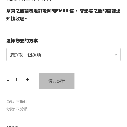
購買之後請勿退訂老師的EMAIL信， 會影響之後的開課通
知接收喔~
選擇您要的方案
-
+
購買課程
【見
鍵
上
貨號:
不提供
軌
分類:
未分類
道】
開
啟