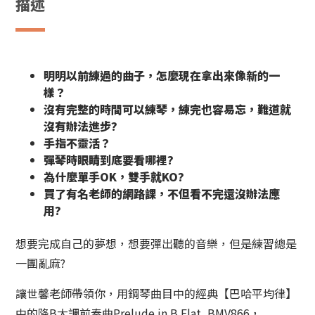
描述
Bach
平
均
律
的
明明以前練過的曲子，怎麼現在拿出來像新的
一
正
樣？
確
沒有完整的時間可以練琴，練完也容易忘，難道就
方
沒有辦法進步?
式
手指不靈活？
數
彈琴時眼睛到底要看哪裡?
量
為什麼單手OK，雙手就KO?
買了有名老師的網路課，不但看不完還沒辦法應
用?
想要完成自己的夢想，想要彈出聽的音樂，但是練習總是
一團亂麻?
讓世馨老師帶領你，用鋼琴曲目中的經典【巴哈平均律】
中的降B大調前奏曲Prelude in B Flat, BMV866，