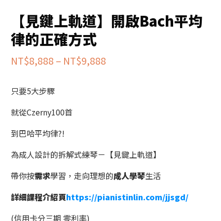
【見鍵上軌道】開啟Bach平均
律的正確方式
價
NT$
8,888
–
NT$
9,888
格
只要5大步驟
範
圍：
就從Czerny100首
NT$8,888
到巴哈平均律?!
到
為成人設計的拆解式練琴－【見鍵上軌道】
NT$9,888
帶你按
需求
學習，走向理想的
成人學琴
生活
詳細課程介紹頁
https://pianistinlin.com/jjsgd/
(信用卡分三期 零利率)