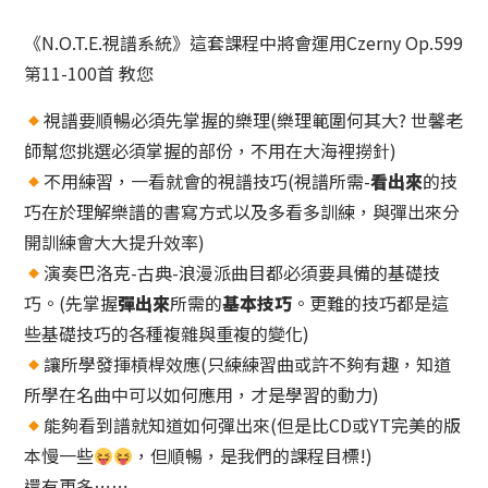
黃
《N.O.T.E.視譜系統》這套課程中將會運用Czerny Op.599
金
教
第11-100首 教您
練
視譜要順暢必須先掌握的樂理(樂理範圍何其大? 世馨老
問
答
師幫您挑選必須掌握的部份，不用在大海裡撈針)
(複)
不用練習，一看就會的視譜技巧(視譜所需-
看出來
的技
for
巧在於理解樂譜的書寫方式以及多看多訓練，與彈出來分
paypal
開訓練會大大提升效率)
數
演奏巴洛克-古典-浪漫派曲目都必須要具備的基礎技
量
巧。(先掌握
彈出來
所需的
基本技巧
。更難的技巧都是這
些基礎技巧的各種複雜與重複的變化)
讓所學發揮槓桿效應(只練練習曲或許不夠有趣，知道
所學在名曲中可以如何應用，才是學習的動力)
能夠看到譜就知道如何彈出來(但是比CD或YT完美的版
本慢一些
，但順暢，是我們的課程目標!)
還有更多⋯⋯