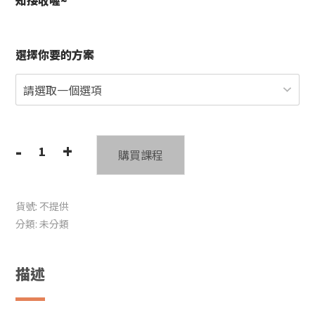
知接收喔~
選擇你要的方案
-
+
購買課程
N.O.T.E.
視
譜
貨號:
不提供
系
分類:
未分類
統
影
片
描述
版
+半
年