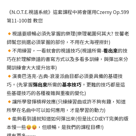
黃
《N.O.T.E.視譜系統》這套課程中將會運用Czerny Op.599
金
教
第11-100首 教您
練
視譜要順暢必須先掌握的樂理(樂理範圍何其大? 世馨老
問
答
師幫您挑選必須掌握的部份，不用在大海裡撈針)
數
不用練習，一看就會的視譜技巧(視譜所需-
看出來
的技
量
巧在於理解樂譜的書寫方式以及多看多訓練，與彈出來分
開訓練會大大提升效率)
演奏巴洛克-古典-浪漫派曲目都必須要具備的基礎技
巧。(先掌握
彈出來
所需的
基本技巧
。更難的技巧都是這
些基礎技巧的各種複雜與重複的變化)
讓所學發揮槓桿效應(只練練習曲或許不夠有趣，知道
所學在名曲中可以如何應用，才是學習的動力)
能夠看到譜就知道如何彈出來(但是比CD或YT完美的版
本慢一些
，但順暢，是我們的課程目標!)
還有更多⋯⋯