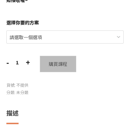
知接收喔~
選擇你要的方案
-
+
購買課程
N.O.T.E.
視
譜
貨號:
不提供
系
分類:
未分類
統
影
片
描述
版
+半
年