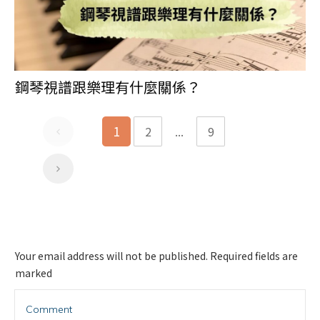
鋼琴視譜跟樂理有什麼關係？
1
2
...
9
Your email address will not be published.
Required fields are
marked