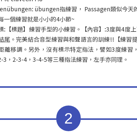
agenübungen: übungen指練習， Passagen類
每一個練習就是小小的4小節~
標:【標題】練習手型的小練習。【內容】:3度與4度上
結尾
。完美結合音型練習與和聲語言的訓練!!【練習提
距離移調。另外，沒有標示特定指法，譬如3度練習
2-3，2-3-4，3-4-5等三種指法練習，左手亦同理。
2