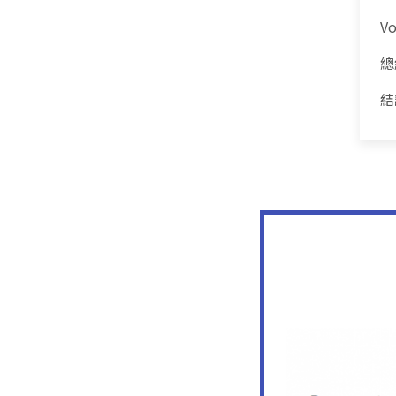
Vo
總
結