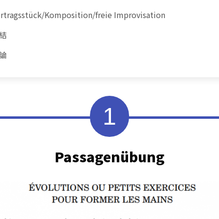
rtragsstück/Komposition/freie Improvisation
結
論
1
Passagenübung