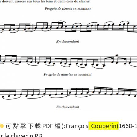
可點擊下載PDF檔):François
Couperin(
1668-
 le clavecin P.8